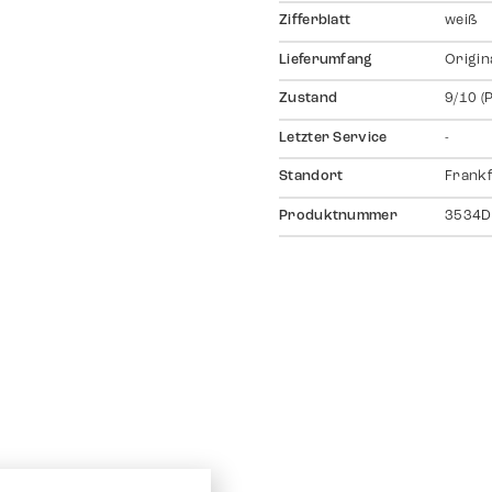
Zifferblatt
weiß
Lieferumfang
Origin
Zustand
9/10 (
Letzter Service
-
Standort
Frankf
Produktnummer
3534D