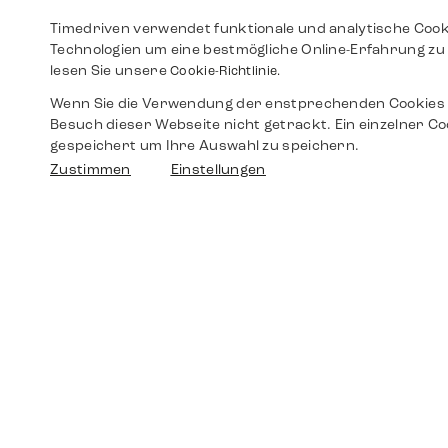
Timedriven verwendet funktionale und analytische Cook
Technologien um eine bestmögliche Online-Erfahrung zu 
lesen Sie unsere
Cookie-Richtlinie.
Wenn Sie die Verwendung der enstprechenden Cookies 
Besuch dieser Webseite nicht getrackt. Ein einzelner Co
gespeichert um Ihre Auswahl zu speichern.
Zustimmen
Einstellungen
Shop
Shop
Walther-von-Cronberg-Platz 18
60594 Frankfurt am Main
Ersatzteile
Germany
+49 152 5544 3810
Wunschliste
+49 69 7958 0766
info@timedriven.de
Über Uns