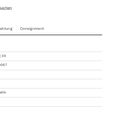
buchen
ahlung
Consignment
s
g 39
3067
atik