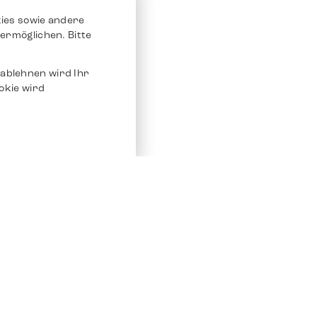
ies sowie andere
ermöglichen. Bitte
ablehnen wird Ihr
okie wird
Service
Andere Plat
Chrono 24
Store
Ebay
Verkaufen / Komission
Ebay Kleina
Reparatur und Pflege
Instagram
Versand & Bezahlung
Häufig gestellte Fragen (FAQ)
Stellenangebote