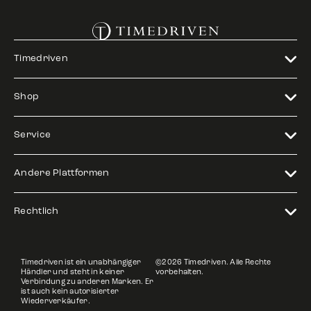
Timedriven
Shop
Service
Andere Plattformen
Rechtlich
Timedriven ist ein unabhängiger
©2026 Timedriven. Alle Rechte
Händler und steht in keiner
vorbehalten.
Verbindung zu anderen Marken. Er
ist auch kein autorisierter
Wiederverkäufer.