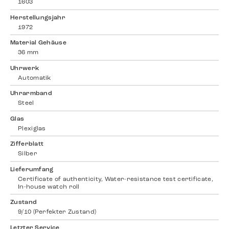
1603
Herstellungsjahr
1972
Material Gehäuse
36 mm
Uhrwerk
Automatik
Uhrarmband
Steel
Glas
Plexiglas
Zifferblatt
Silber
Lieferumfang
Certificate of authenticity, Water-resistance test certificate,
In-house watch roll
Zustand
9/10 (Perfekter Zustand)
Letzter Service