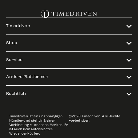
Timedriven
Shop
Service
Andere Plattformen
Rechtlich
Timedriven ist ein unabhängiger
©2026 Timedriven. Alle Rechte
Händler und steht in keiner
vorbehalten.
Verbindung zu anderen Marken. Er
ist auch kein autorisierter
Wiederverkäufer.