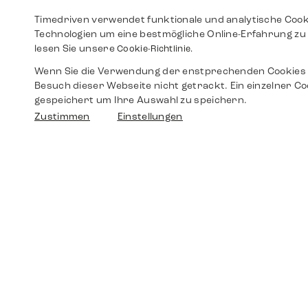
Timedriven verwendet funktionale und analytische Cook
Technologien um eine bestmögliche Online-Erfahrung zu 
lesen Sie unsere
Cookie-Richtlinie.
Wenn Sie die Verwendung der enstprechenden Cookies 
Besuch dieser Webseite nicht getrackt. Ein einzelner Co
gespeichert um Ihre Auswahl zu speichern.
Zustimmen
Einstellungen
Shop
Shop
Walther-von-Cronberg-Platz 18
60594 Frankfurt am Main
Ersatzteile
Germany
+49 152 5544 3810
Wunschliste
+49 69 7958 0766
info@timedriven.de
Über Uns