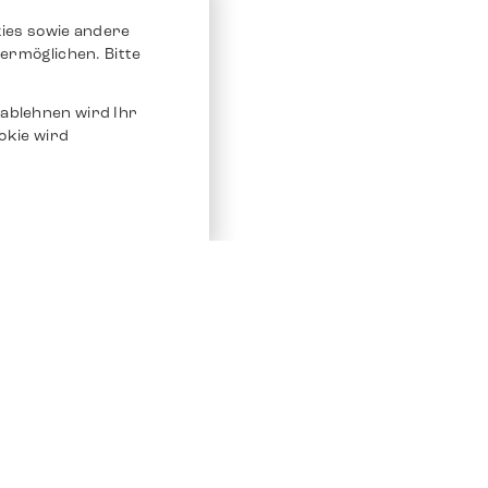
ies sowie andere
ermöglichen. Bitte
ablehnen wird Ihr
okie wird
Service
Andere Plat
Chrono 24
Store
Ebay
Verkaufen / Komission
Ebay Kleina
Reparatur und Pflege
Instagram
Versand & Bezahlung
Häufig gestellte Fragen (FAQ)
Stellenangebote