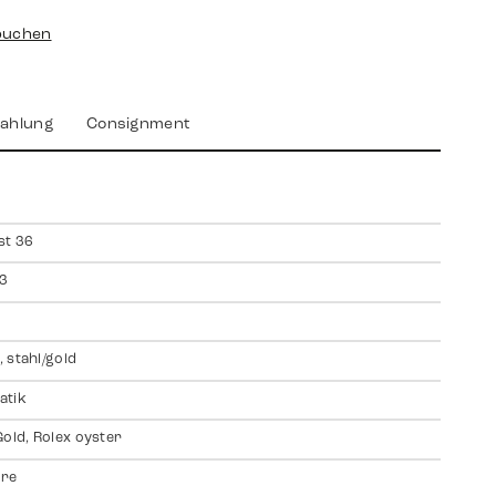
buchen
ahlung
Consignment
st 36
3
 stahl/gold
atik
Gold, Rolex oyster
ire