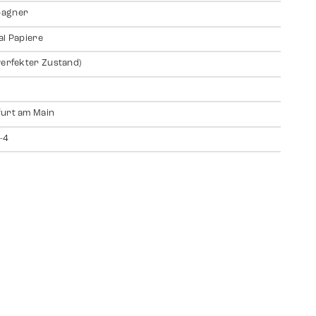
agner
al Papiere
Perfekter Zustand)
urt am Main
-4