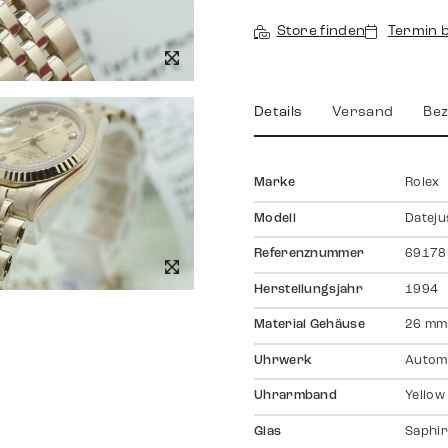
Store finden
Termin 
Details
Versand
Bez
Marke
Rolex
Modell
Dateju
Referenznummer
69178
Herstellungsjahr
1994
Material Gehäuse
26 mm
Uhrwerk
Autom
Uhrarmband
Yellow
Glas
Saphir