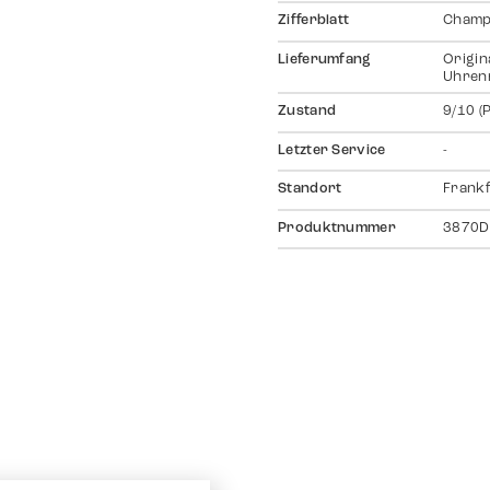
Zifferblatt
Champ
Lieferumfang
Origin
Uhrenr
Zustand
9/10 (
Letzter Service
-
Standort
Frankf
Produktnummer
3870D