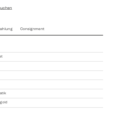
buchen
ahlung
Consignment
st
atik
 gold