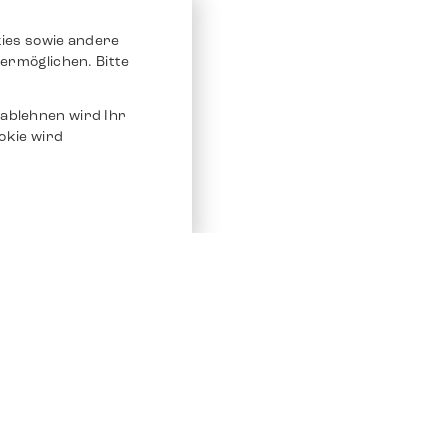
ies sowie andere
ermöglichen. Bitte
ablehnen wird Ihr
okie wird
Service
Andere Plat
Chrono 24
Store
Ebay
Verkaufen / Komission
Ebay Kleina
Reparatur und Pflege
Instagram
Versand & Bezahlung
Häufig gestellte Fragen (FAQ)