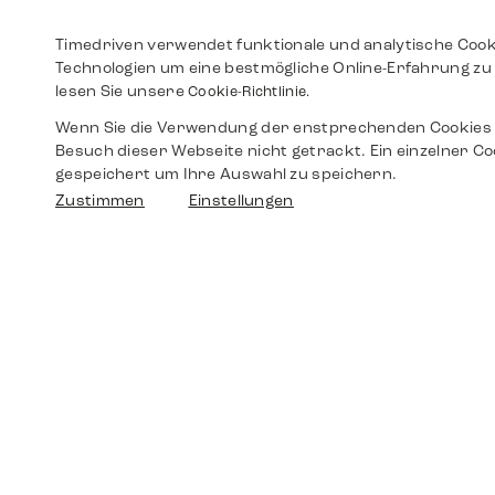
Timedriven verwendet funktionale und analytische Cook
Technologien um eine bestmögliche Online-Erfahrung zu 
lesen Sie unsere
Cookie-Richtlinie.
Wenn Sie die Verwendung der enstprechenden Cookies 
Besuch dieser Webseite nicht getrackt. Ein einzelner Co
gespeichert um Ihre Auswahl zu speichern.
Zustimmen
Einstellungen
Shop
Shop
Walther-von-Cronberg-Platz 18
60594 Frankfurt am Main
Ersatzteile
Germany
+49 152 5544 3810
Wunschliste
+49 69 7958 0766
info@timedriven.de
Über Uns