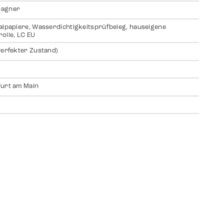
agner
alpapiere, Wasserdichtigkeitsprüfbeleg, hauseigene
olle, LC EU
Perfekter Zustand)
urt am Main