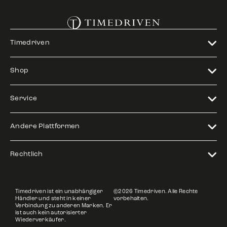
Timedriven
Shop
Service
Andere Plattformen
Rechtlich
Timedriven ist ein unabhängiger
©2026 Timedriven. Alle Rechte
Händler und steht in keiner
vorbehalten.
Verbindung zu anderen Marken. Er
ist auch kein autorisierter
Wiederverkäufer.