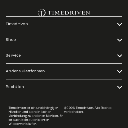
Timedriven
Shop
Service
Andere Plattformen
Rechtlich
Timedriven ist ein unabhängiger
©2026 Timedriven. Alle Rechte
Händler und steht in keiner
vorbehalten.
Verbindung zu anderen Marken. Er
ist auch kein autorisierter
Wiederverkäufer.