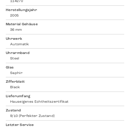
114270
Herstellungsjahr
2005
Material Gehäuse
36 mm
Uhrwerk
Automatik
Uhrarmband
Steel
Glas
Saphir
Zifferblatt
Black
Lieferumfang
Hauseigenes Echtheitszertifikat
Zustand
9/10 (Perfekter Zustand)
Letzter Service