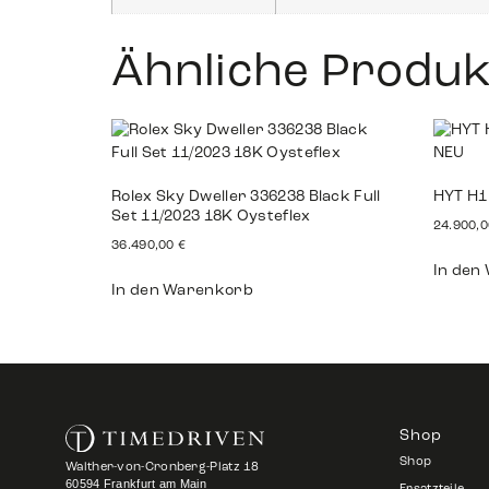
Ähnliche Produk
Rolex Sky Dweller 336238 Black Full
HYT H1
Set 11/2023 18K Oysteflex
24.900,
36.490,00
€
In den
In den Warenkorb
Shop
Shop
Walther-von-Cronberg-Platz 18
60594 Frankfurt am Main