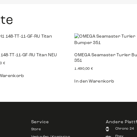
te
 148-TT-11-GF-RU Titan NEU
OMEGA Seamaster Turler B
351
00
€
1.490,00
€
 Warenkorb
In den Warenkorb
Service
Andere Plat
Chrono 24
Store
Ebay