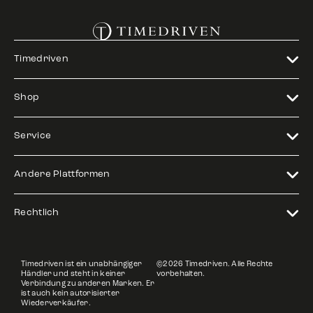
Timedriven
Shop
Service
Andere Plattformen
Rechtlich
Timedriven ist ein unabhängiger
©2026 Timedriven. Alle Rechte
Händler und steht in keiner
vorbehalten.
Verbindung zu anderen Marken. Er
ist auch kein autorisierter
Wiederverkäufer.