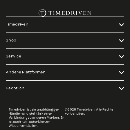
Timedriven
Shop
Service
Andere Plattformen
Rechtlich
Timedriven ist ein unabhängiger
©2026 Timedriven. Alle Rechte
Händler und steht in keiner
vorbehalten.
Verbindung zu anderen Marken. Er
ist auch kein autorisierter
Wiederverkäufer.