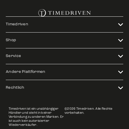
Timedriven
Shop
Service
Andere Plattformen
Rechtlich
Timedriven ist ein unabhängiger
©2026 Timedriven. Alle Rechte
Händler und steht in keiner
vorbehalten.
Verbindung zu anderen Marken. Er
ist auch kein autorisierter
Wiederverkäufer.