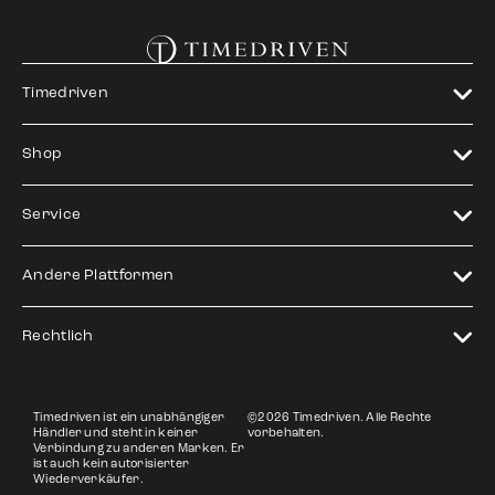
Timedriven
Shop
Service
Andere Plattformen
Rechtlich
Timedriven ist ein unabhängiger
©2026 Timedriven. Alle Rechte
Händler und steht in keiner
vorbehalten.
Verbindung zu anderen Marken. Er
ist auch kein autorisierter
Wiederverkäufer.