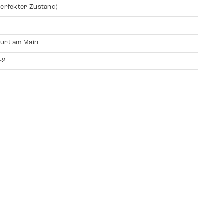
Perfekter Zustand)
urt am Main
-2