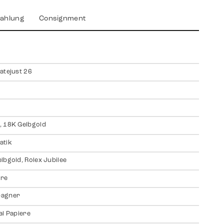
ahlung
Consignment
atejust 26
 18K Gelbgold
atik
lbgold, Rolex Jubilee
ire
agner
al Papiere