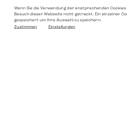
Wenn Sie die Verwendung der enstprechenden Cookies 
Besuch dieser Webseite nicht getrackt. Ein einzelner Co
gespeichert um Ihre Auswahl zu speichern.
Zustimmen
Einstellungen
Shop
Shop
Walther-von-Cronberg-Platz 18
60594 Frankfurt am Main
Ersatzteile
Germany
+49 152 5544 3810
Wunschliste
+49 69 7958 0766
info@timedriven.de
Über Uns
Timedriven ist ein unabhängiger Händler und
©2026 Timedri