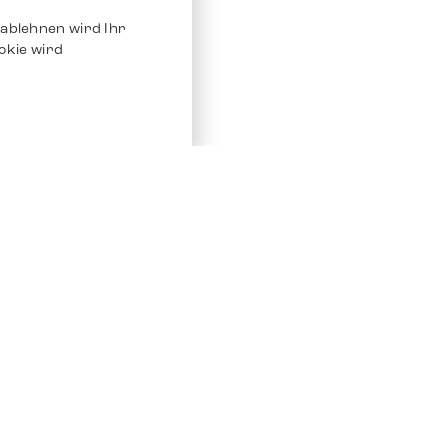
ablehnen wird Ihr
okie wird
Service
Andere Plat
Chrono 24
Store
Ebay
Verkaufen / Komission
Ebay Kleina
Reparatur und Pflege
Instagram
Versand & Bezahlung
Häufig gestellte Fragen (FAQ)
Stellenangebote
ven. Alle Rechte vorbehalten.
Impressum
Datenschutz
AGB