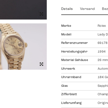
Details
Versand
Bez
Marke
Rolex
Modell
Lady D
Referenznummer
69178
Herstellungsjahr
1994
Material Gehäuse
26 mm,
Uhrwerk
Autom
Uhrarmband
18K Ge
Glas
Sapph
Zifferblatt
Champ
Lieferumfang
Origin