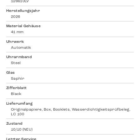
126610LV
Herstellungsjahr
2026
Material Gehäuse
41 mm
Uhrwerk
Automatik
Uhrarmband
Steel
Glas
Saphir
Zifferblatt
Black
Lieferumfang
Originalpapiere, Box, Booklets, Wasserdichtigkeitsprüfbeleg,
LC 100
Zustand
10/10 (NEU)
Letzter Service