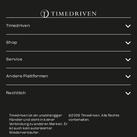
Timedriven
Shop
Service
Andere Plattformen
Rechtlich
Timedriven ist ein unabhängiger
©2026 Timedriven. Alle Rechte
Händler und steht in keiner
vorbehalten.
Verbindung zu anderen Marken. Er
ist auch kein autorisierter
Wiederverkäufer.