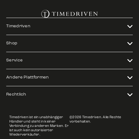
Timedriven
Shop
Service
Andere Plattformen
Rechtlich
Timedriven ist ein unabhängiger
©2026 Timedriven. Alle Rechte
Händler und steht in keiner
vorbehalten.
Verbindung zu anderen Marken. Er
ist auch kein autorisierter
Wiederverkäufer.