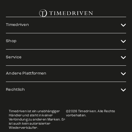
Timedriven
Shop
Service
Andere Plattformen
Rechtlich
Timedriven ist ein unabhängiger
©2026 Timedriven. Alle Rechte
Händler und steht in keiner
vorbehalten.
Verbindung zu anderen Marken. Er
ist auch kein autorisierter
Wiederverkäufer.