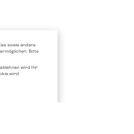
ies sowie andere
ermöglichen. Bitte
ablehnen wird Ihr
okie wird
Service
Andere Plat
Chrono 24
Store