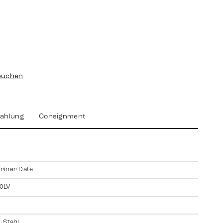
buchen
ahlung
Consignment
riner Date
0LV
 Stahl