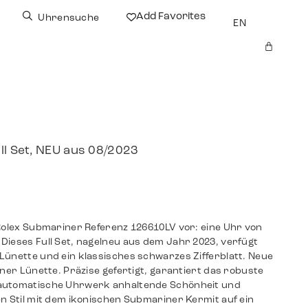
Add Favorites
Uhrensuche
EN
r
ll Set, NEU aus 08/2023
 Rolex Submariner Referenz 126610LV vor: eine Uhr von
Dieses Full Set, nagelneu aus dem Jahr 2023, verfügt
Lünette und ein klassisches schwarzes Zifferblatt. Neue
üner Lünette. Präzise gefertigt, garantiert das robuste
 automatische Uhrwerk anhaltende Schönheit und
en Stil mit dem ikonischen Submariner Kermit auf ein