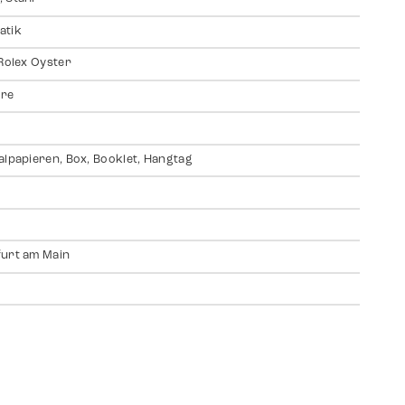
atik
 Rolex Oyster
ire
alpapieren, Box, Booklet, Hangtag
urt am Main