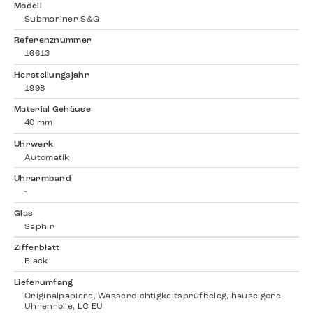
Modell
Submariner S&G
Referenznummer
16613
Herstellungsjahr
1998
Material Gehäuse
40 mm
Uhrwerk
Automatik
Uhrarmband
-
Glas
Saphir
Zifferblatt
Black
Lieferumfang
Originalpapiere, Wasserdichtigkeitsprüfbeleg, hauseigene
Uhrenrolle, LC EU