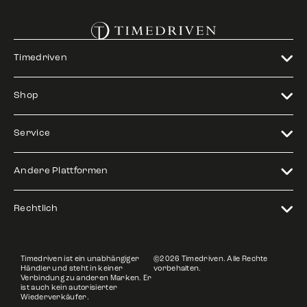
Timedriven
Shop
Service
Andere Plattformen
Rechtlich
Timedriven ist ein unabhängiger
©2026 Timedriven. Alle Rechte
Händler und steht in keiner
vorbehalten.
Verbindung zu anderen Marken. Er
ist auch kein autorisierter
Wiederverkäufer.