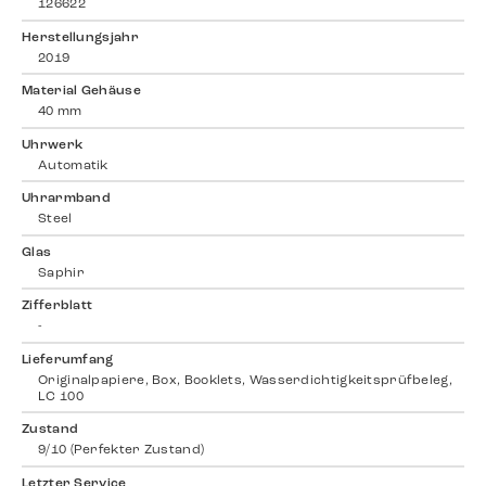
126622
Herstellungsjahr
2019
Material Gehäuse
40 mm
Uhrwerk
Automatik
Uhrarmband
Steel
Glas
Saphir
Zifferblatt
-
Lieferumfang
Originalpapiere, Box, Booklets, Wasserdichtigkeitsprüfbeleg,
LC 100
Zustand
9/10 (Perfekter Zustand)
Letzter Service