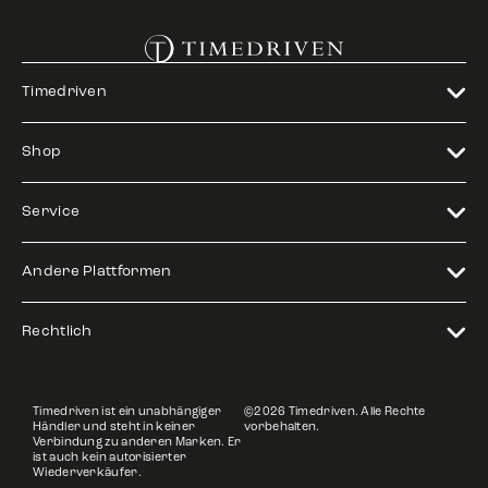
Timedriven
Shop
Service
Andere Plattformen
Rechtlich
Timedriven ist ein unabhängiger
©2026 Timedriven. Alle Rechte
Händler und steht in keiner
vorbehalten.
Verbindung zu anderen Marken. Er
ist auch kein autorisierter
Wiederverkäufer.