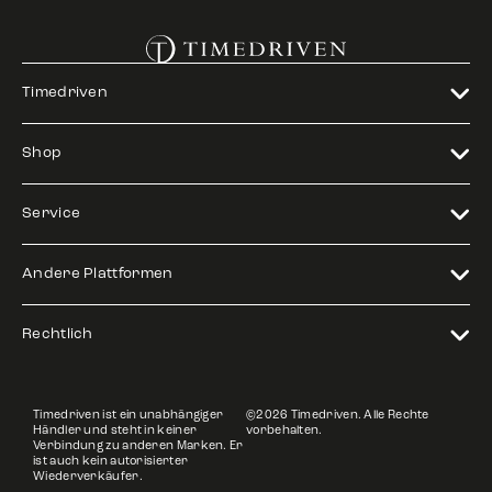
Timedriven
Shop
Service
Andere Plattformen
Rechtlich
Timedriven ist ein unabhängiger
©2026 Timedriven. Alle Rechte
Händler und steht in keiner
vorbehalten.
Verbindung zu anderen Marken. Er
ist auch kein autorisierter
Wiederverkäufer.