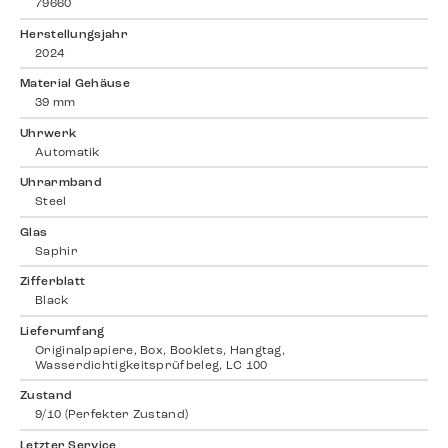
79660
Herstellungsjahr
2024
Material Gehäuse
39 mm
Uhrwerk
Automatik
Uhrarmband
Steel
Glas
Saphir
Zifferblatt
Black
Lieferumfang
Originalpapiere, Box, Booklets, Hangtag,
Wasserdichtigkeitsprüfbeleg, LC 100
Zustand
9/10 (Perfekter Zustand)
Letzter Service