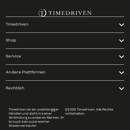
Timedriven
Shop
Service
Andere Plattformen
Rechtlich
Timedriven ist ein unabhängiger
©2026 Timedriven. Alle Rechte
Händler und steht in keiner
vorbehalten.
Verbindung zu anderen Marken. Er
ist auch kein autorisierter
Wiederverkäufer.