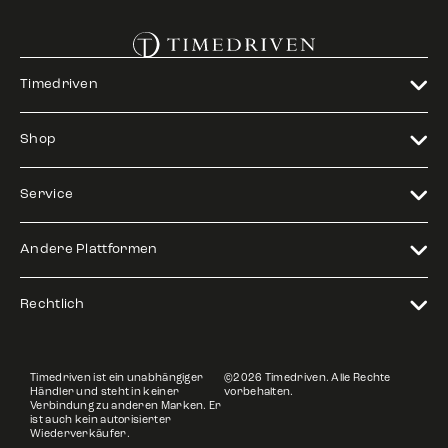
Timedriven
Shop
Service
Andere Plattformen
Rechtlich
Timedriven ist ein unabhängiger
©2026 Timedriven. Alle Rechte
Händler und steht in keiner
vorbehalten.
Verbindung zu anderen Marken. Er
ist auch kein autorisierter
Wiederverkäufer.