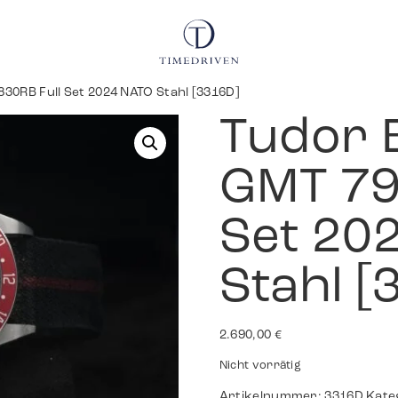
830RB Full Set 2024 NATO Stahl [3316D]
Tudor 
GMT 79
Set 20
Stahl [
2.690,00
€
Nicht vorrätig
Artikelnummer:
3316D
Kate