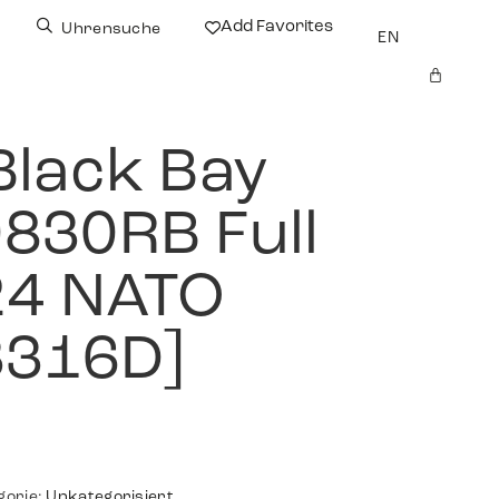
Add Favorites
Uhrensuche
EN
Black Bay
830RB Full
24 NATO
3316D]
gorie:
Unkategorisiert