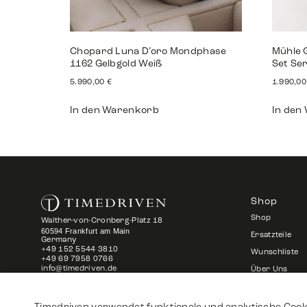
Chopard Luna D’oro Mondphase
Mühle G
1162 Gelbgold Weiß
Set Se
5.990,00
€
1.990,0
In den Warenkorb
In den
Shop
Shop
Walther-von-Cronberg-Platz 18
60594 Frankfurt am Main
Ersatzteile
Germany
+49 152 5544 3810
Wunschliste
+49 69 7958 0766
info@timedriven.de
Über Uns