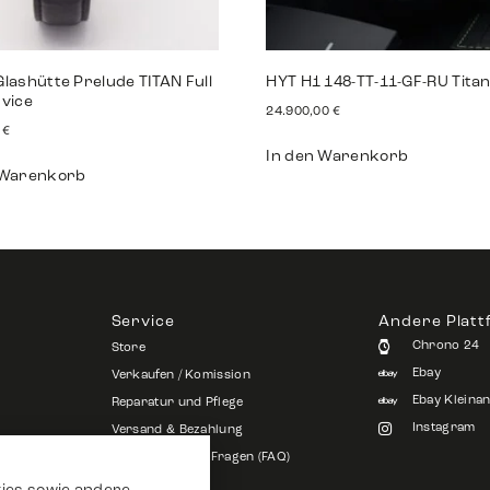
lashütte Prelude TITAN Full
HYT H1 148-TT-11-GF-RU Tita
rvice
24.900,00
€
0
€
In den Warenkorb
 Warenkorb
Service
Andere Plat
Chrono 24
Store
Ebay
Verkaufen / Komission
Ebay Kleina
Reparatur und Pflege
Instagram
Versand & Bezahlung
Häufig gestellte Fragen (FAQ)
Stellenangebote