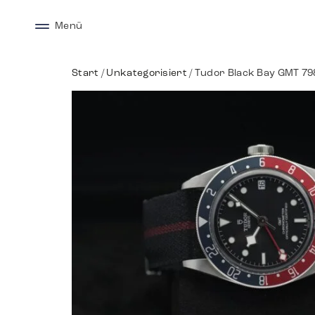
Menü
Start
/
Unkategorisiert
/ Tudor Black Bay GMT 79