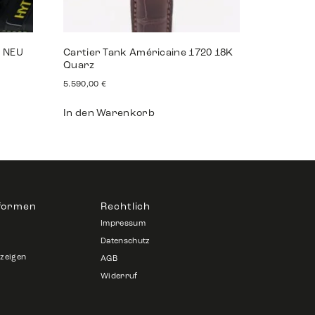
n NEU
Cartier Tank Américaine 1720 18K
Quarz
5.590,00
€
In den Warenkorb
tformen
Rechtlich
Impressum
Datenschutz
nzeigen
AGB
Widerruf