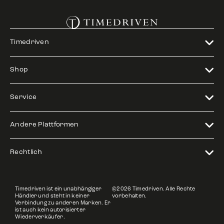
Timedriven
Shop
Service
Andere Plattformen
Rechtlich
Timedriven ist ein unabhängiger
©2026 Timedriven. Alle Rechte
Händler und steht in keiner
vorbehalten.
Verbindung zu anderen Marken. Er
ist auch kein autorisierter
Wiederverkäufer.