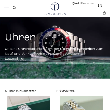
Add Favorites
EN
Uhren
Unsere Uhrenexperten beraten Sie gerne persönlich zum
Kauf und Verkauf von neuen und gebrauchten
Luxusuhren.
X Filter zurücksetzen