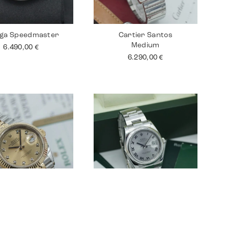
ga Speedmaster
Cartier Santos
Medium
6.490,00
€
6.290,00
€
lex Datejust 36
Rolex Datejust 36
12.990,00
€
6.190,00
€