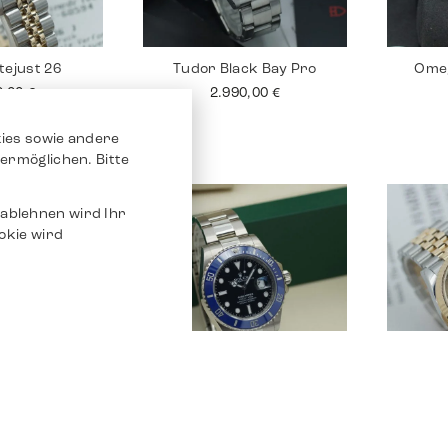
tejust 26
Tudor Black Bay Pro
Ome
0,00
€
2.990,00
€
ies sowie andere
ermöglichen. Bitte
ablehnen wird Ihr
okie wird
tejust 26
Rolex Submariner
Ro
0,00
€
29.590,00
€