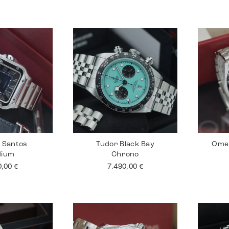
r Santos
Tudor Black Bay
Ome
dium
Chrono
0,00
€
7.490,00
€