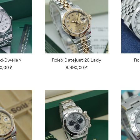
nd-Dweller
Rolex Datejust 26 Lady
Ro
00,00
€
8.990,00
€