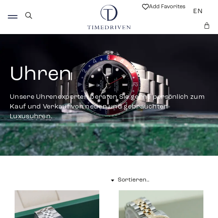
Add Favorites
EN
Uhren
Unsere Uhrenexperten beraten Sie gerne persönlich zum
Kauf und Verkauf von neuen und gebrauchten
Luxusuhren.