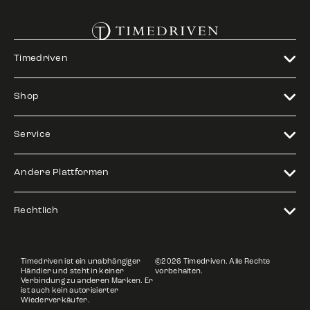
Timedriven
Shop
Service
Andere Plattformen
Rechtlich
Timedriven ist ein unabhängiger
©2026 Timedriven. Alle Rechte
Händler und steht in keiner
vorbehalten.
Verbindung zu anderen Marken. Er
ist auch kein autorisierter
Wiederverkäufer.