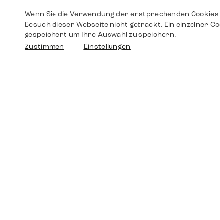
Wenn Sie die Verwendung der enstprechenden Cookies 
Besuch dieser Webseite nicht getrackt. Ein einzelner Co
gespeichert um Ihre Auswahl zu speichern.
Zustimmen
Einstellungen
Shop
Shop
Walther-von-Cronberg-Platz 18
60594 Frankfurt am Main
Ersatzteile
Germany
+49 152 5544 3810
Wunschliste
+49 69 7958 0766
info@timedriven.de
Über Uns
Timedriven ist ein unabhängiger Händler und
©2026 Timedri