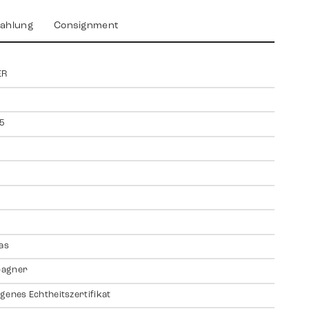
ahlung
Consignment
ER
5
las
agner
genes Echtheitszertifikat