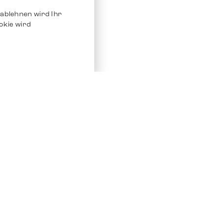
ablehnen wird Ihr
okie wird
Service
Andere Plat
Chrono 24
Store
Ebay
Verkaufen / Komission
Ebay Kleina
Reparatur und Pflege
Instagram
Versand & Bezahlung
Häufig gestellte Fragen (FAQ)
Stellenangebote
ven. Alle Rechte vorbehalten.
Impressum
Datenschutz
AGB