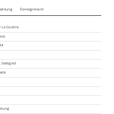
ahlung
Consignment
 Le Coultre
eus
84
 Gelbgold
atik
ckung