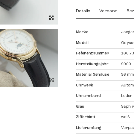
Details
Versand
Bez
Marke
Jaeger
Modell
Odyss
Referenznummer
166.7.
Herstellungsjahr
2000
Material Gehäuse
36 mm,
Uhrwerk
Autom
Uhrarmband
Leder
Glas
Saphir
Zifferblatt
weiß
Lieferumfang
Verpa