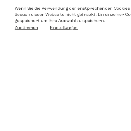
Wenn Sie die Verwendung der enstprechenden Cookies 
Besuch dieser Webseite nicht getrackt. Ein einzelner Co
gespeichert um Ihre Auswahl zu speichern.
Zustimmen
Einstellungen
Shop
Shop
Walther-von-Cronberg-Platz 18
60594 Frankfurt am Main
Ersatzteile
Germany
+49 152 5544 3810
Wunschliste
+49 69 7958 0766
info@timedriven.de
Über Uns
Timedriven ist ein unabhängiger Händler und
©2026 Timedri