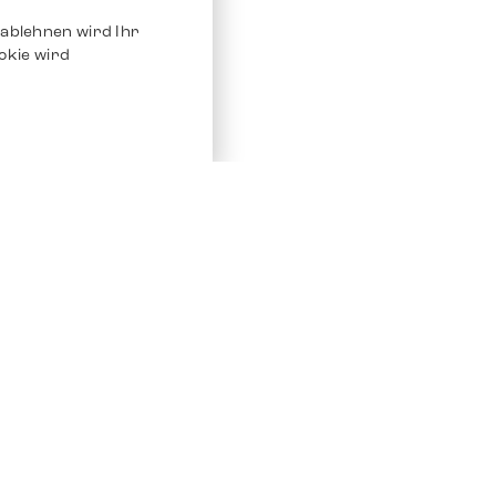
ablehnen wird Ihr
okie wird
Service
Andere Plat
Chrono 24
Store
Ebay
Verkaufen / Komission
Ebay Kleina
Reparatur und Pflege
Instagram
Versand & Bezahlung
Häufig gestellte Fragen (FAQ)
Stellenangebote
ven. Alle Rechte vorbehalten.
Impressum
Datenschutz
AGB