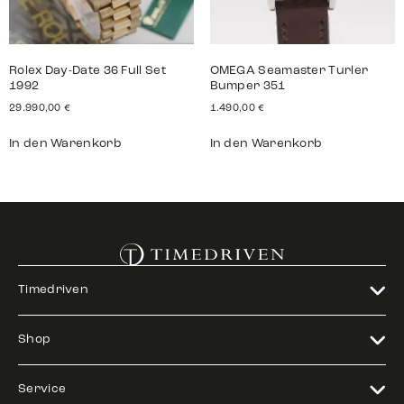
Rolex Day-Date 36 Full Set
OMEGA Seamaster Turler
1992
Bumper 351
29.990,00
€
1.490,00
€
In den Warenkorb
In den Warenkorb
Timedriven
Shop
Service