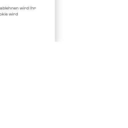
ablehnen wird Ihr
okie wird
Service
Andere Plat
Chrono 24
Store
Ebay
Verkaufen / Komission
Ebay Kleina
Reparatur und Pflege
Instagram
Versand & Bezahlung
Häufig gestellte Fragen (FAQ)
Stellenangebote
ven. Alle Rechte vorbehalten.
Impressum
Datenschutz
AGB