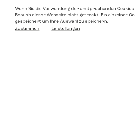
Wenn Sie die Verwendung der enstprechenden Cookies 
Besuch dieser Webseite nicht getrackt. Ein einzelner Co
gespeichert um Ihre Auswahl zu speichern.
Zustimmen
Einstellungen
Shop
Shop
Walther-von-Cronberg-Platz 18
60594 Frankfurt am Main
Ersatzteile
Germany
+49 152 5544 3810
Wunschliste
+49 69 7958 0766
info@timedriven.de
Über Uns
Timedriven ist ein unabhängiger Händler und
©2026 Timedri