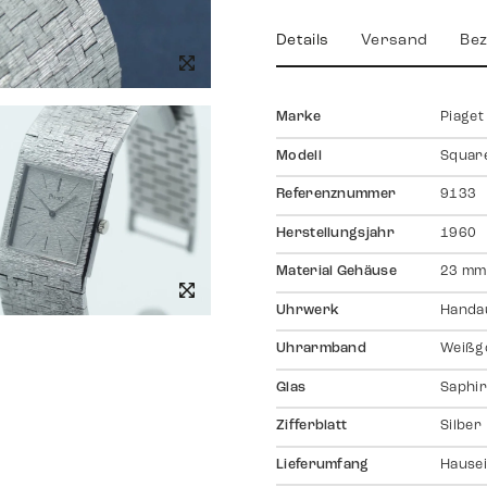
Details
Versand
Bez
Marke
Piaget
Modell
Squar
Referenznummer
9133
Herstellungsjahr
1960
Material Gehäuse
23 mm
Uhrwerk
Handa
Uhrarmband
Weißg
Glas
Saphir
Zifferblatt
Silber
Lieferumfang
Hausei