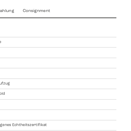
ahlung
Consignment
e
ufzug
old
genes Echtheitszertifikat