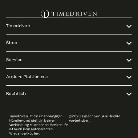
Timedriven
Shop
Service
Andere Plattformen
Rechtlich
Timedriven ist ein unabhängiger
©2026 Timedriven. Alle Rechte
Händler und steht in keiner
vorbehalten.
Verbindung zu anderen Marken. Er
ist auch kein autorisierter
Wiederverkäufer.