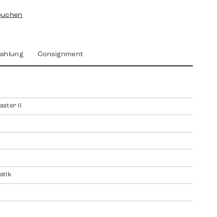
buchen
ahlung
Consignment
ster II
atik