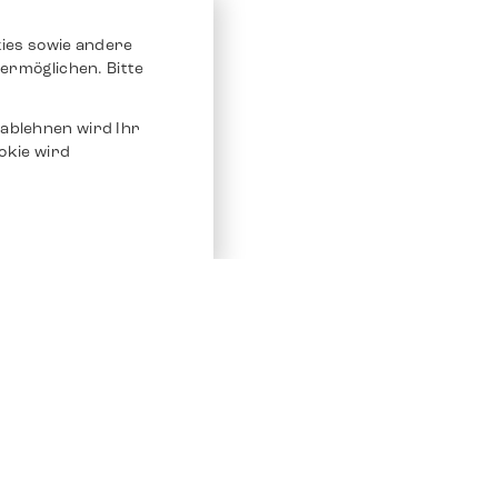
ies sowie andere
ermöglichen. Bitte
ablehnen wird Ihr
okie wird
Service
Andere Plat
Chrono 24
Store
Ebay
Verkaufen / Komission
Ebay Kleina
Reparatur und Pflege
Instagram
Versand & Bezahlung
Häufig gestellte Fragen (FAQ)