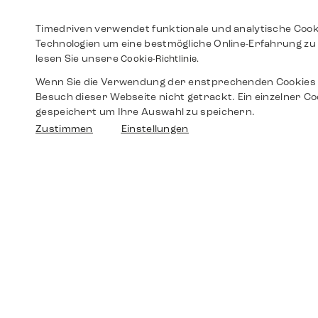
Timedriven verwendet funktionale und analytische Cook
Technologien um eine bestmögliche Online-Erfahrung zu 
lesen Sie unsere
Cookie-Richtlinie.
Wenn Sie die Verwendung der enstprechenden Cookies 
Besuch dieser Webseite nicht getrackt. Ein einzelner Co
gespeichert um Ihre Auswahl zu speichern.
Zustimmen
Einstellungen
Shop
Shop
Walther-von-Cronberg-Platz 18
60594 Frankfurt am Main
Ersatzteile
Germany
+49 152 5544 3810
Wunschliste
+49 69 7958 0766
info@timedriven.de
Über Uns