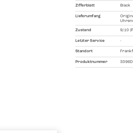
Zifferblatt
Black
Lieferumfang
Origin
Uhrenr
Zustand
9/10 (
Letzter Service
-
Standort
Frankf
Produktnummer
3396D