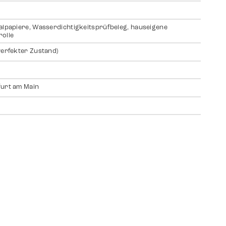
alpapiere, Wasserdichtigkeitsprüfbeleg, hauseigene
olle
Perfekter Zustand)
urt am Main