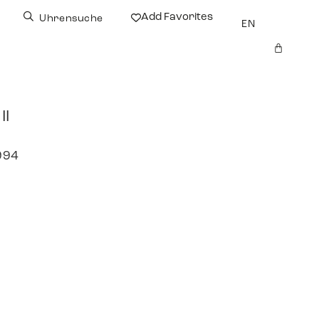
Add Favorites
Uhrensuche
EN
II
994