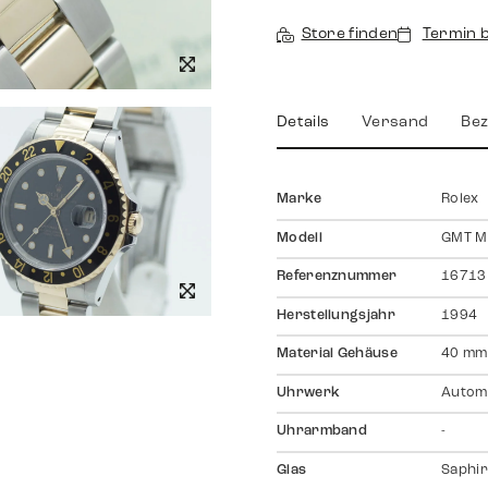
Store finden
Termin 
Details
Versand
Bez
Marke
Rolex
Modell
GMT Ma
Referenznummer
16713
Herstellungsjahr
1994
Material Gehäuse
40 mm
Uhrwerk
Autom
Uhrarmband
-
Glas
Saphir