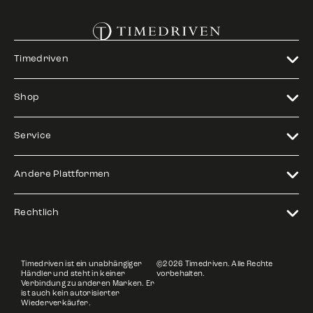
Timedriven
Shop
Service
Andere Plattformen
Rechtlich
Timedriven ist ein unabhängiger
©2026 Timedriven. Alle Rechte
Händler und steht in keiner
vorbehalten.
Verbindung zu anderen Marken. Er
ist auch kein autorisierter
Wiederverkäufer.