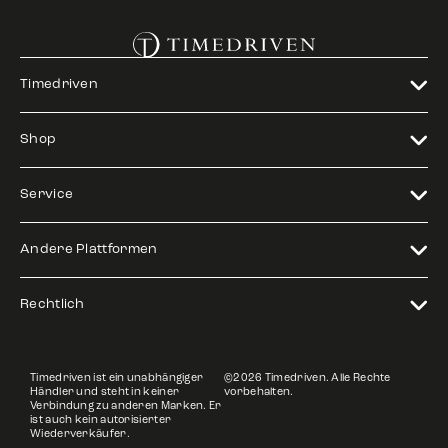
Timedriven
Shop
Service
Andere Plattformen
Rechtlich
Timedriven ist ein unabhängiger
©2026 Timedriven. Alle Rechte
Händler und steht in keiner
vorbehalten.
Verbindung zu anderen Marken. Er
ist auch kein autorisierter
Wiederverkäufer.