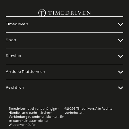
Timedriven
Shop
Service
Andere Plattformen
Rechtlich
Timedriven ist ein unabhängiger
©2026 Timedriven. Alle Rechte
Händler und steht in keiner
vorbehalten.
Verbindung zu anderen Marken. Er
ist auch kein autorisierter
Wiederverkäufer.