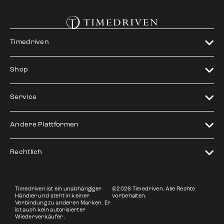
Timedriven
Shop
Service
Andere Plattformen
Rechtlich
Timedriven ist ein unabhängiger
©2026 Timedriven. Alle Rechte
Händler und steht in keiner
vorbehalten.
Verbindung zu anderen Marken. Er
ist auch kein autorisierter
Wiederverkäufer.