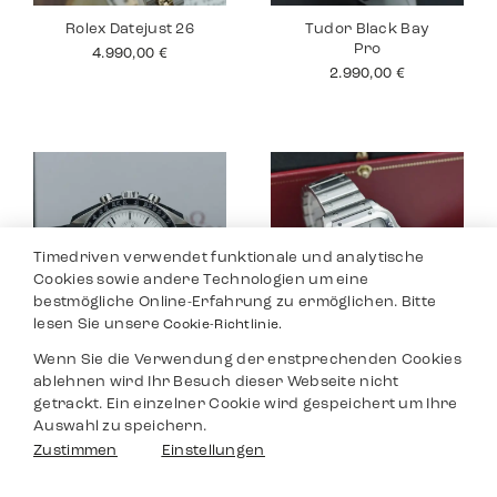
Rolex Datejust 26
Tudor Black Bay
Pro
4.990,00
€
2.990,00
€
Timedriven verwendet funktionale und analytische
Cookies sowie andere Technologien um eine
bestmögliche Online-Erfahrung zu ermöglichen. Bitte
lesen Sie unsere
Cookie-Richtlinie.
Wenn Sie die Verwendung der enstprechenden Cookies
Omega
Cartier Santos
ablehnen wird Ihr Besuch dieser Webseite nicht
Speedmaster
Medium
getrackt. Ein einzelner Cookie wird gespeichert um Ihre
6.490,00
€
6.290,00
€
Auswahl zu speichern.
Filter
Zustimmen
Einstellungen