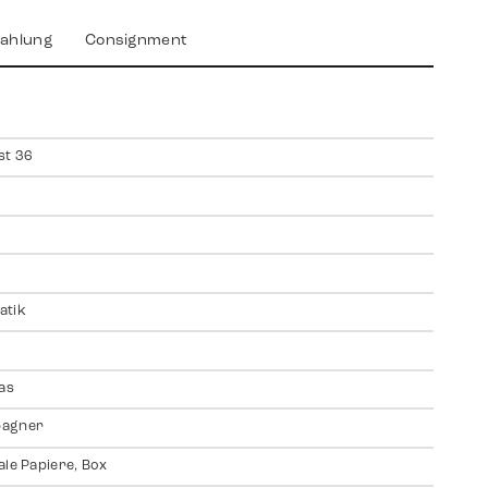
ahlung
Consignment
st 36
atik
las
agner
ale Papiere, Box