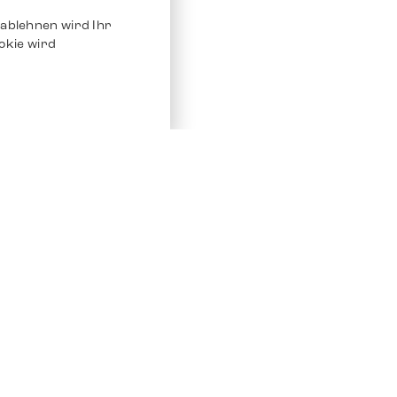
ablehnen wird Ihr
okie wird
Service
Andere Plat
Chrono 24
Store
Ebay
Verkaufen / Komission
Ebay Kleina
Reparatur und Pflege
Instagram
Versand & Bezahlung
Häufig gestellte Fragen (FAQ)
Stellenangebote
ven. Alle Rechte vorbehalten.
Impressum
Datenschutz
AGB