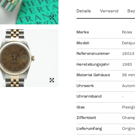
Details
Versand
Bez
Marke
Rolex
Modell
Dateju
Referenznummer
16013
Herstellungsjahr
1983
Material Gehäuse
36 mm
Uhrwerk
Autom
Uhrarmband
-
Glas
Plexig
Zifferblatt
Champ
Lieferumfang
Origin