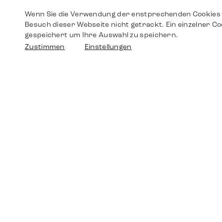
Wenn Sie die Verwendung der enstprechenden Cookies 
Besuch dieser Webseite nicht getrackt. Ein einzelner Co
gespeichert um Ihre Auswahl zu speichern.
Zustimmen
Einstellungen
Shop
Shop
Walther-von-Cronberg-Platz 18
60594 Frankfurt am Main
Ersatzteile
Germany
+49 152 5544 3810
Wunschliste
+49 69 7958 0766
info@timedriven.de
Über Uns
Timedriven ist ein unabhängiger Händler und
©2026 Timedri