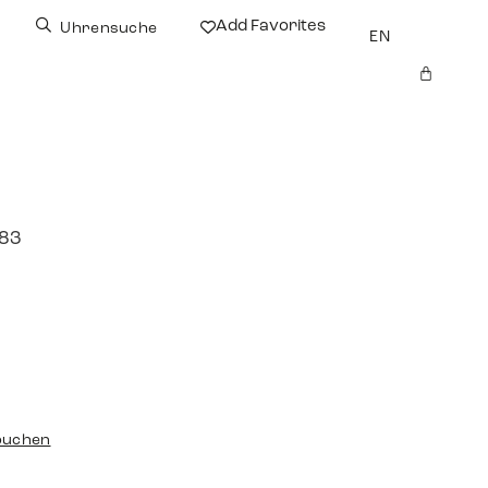
Add Favorites
Uhrensuche
EN
983
buchen